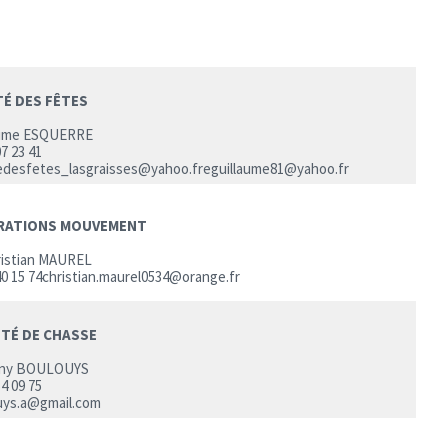
É DES FÊTES
aume ESQUERRE
07 23 41
edesfetes_lasgraisses@yahoo.freguillaume81@yahoo.fr
RATIONS MOUVEMENT
ristian MAUREL
40 15 74christian.maurel0534@orange.fr
TÉ DE CHASSE
ny BOULOUYS
54 09 75
uys.a@gmail.com