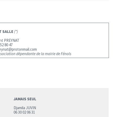
T SALLE
(*)
ent PREYNAT
 52 80 47
reynat@protonmail.com
association dépendante de la mairie de Fénols
JAMAIS SEUL
Djamila JUVIN
06 30 02 06 31