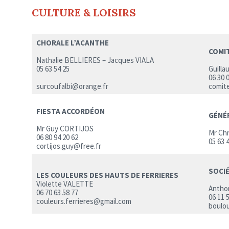
CULTURE & LOISIRS
CHORALE L’ACANTHE
COMIT
Nathalie BELLIERES – Jacques VIALA
05 63 54 25
Guill
06 30 
surcoufalbi@orange.fr
comit
FIESTA ACCORDÉON
GÉNÉ
Mr Guy CORTIJOS
Mr Ch
06 80 94 20 62
05 63 
cortijos.guy@free.fr
SOCIÉ
LES COULEURS DES HAUTS DE FERRIERES
Violette VALETTE
Antho
06 70 63 58 77
06 11 
couleurs.ferrieres@gmail.com
boulo