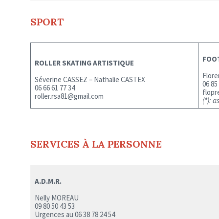
SPORT
FOO
ROLLER SKATING ARTISTIQUE
Flor
Séverine CASSEZ – Nathalie CASTEX
06 85
06 66 61 77 34
flop
roller.rsa81@gmail.com
(*): 
SERVICES À LA PERSONNE
A.D.M.R.
Nelly MOREAU
09 80 50 43 53
Urgences au 06 38 78 24 54