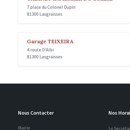
7 place du Colonel Dupin
81300 Lasgraïsses
Garage TEIXEIRA
4 route D'Albi
81300 Lasgraïsses
Nous Contacter
Nos Hora
Mairie
Le Secrétar