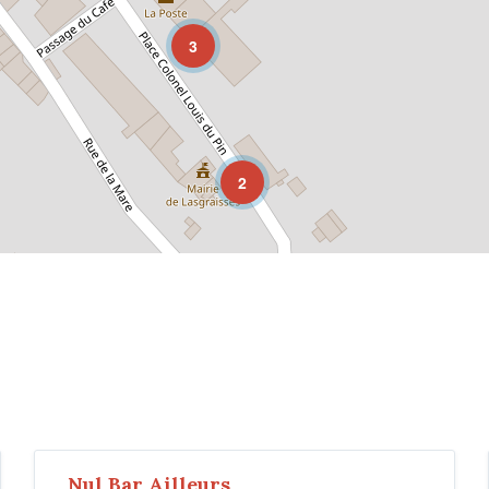
3
2
Nul Bar Ailleurs