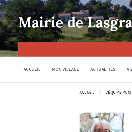
Skip
Skip
Skip
to
to
to
content
main
footer
Mairie de Lasgra
navigation
ACCUEIL
MON VILLAGE
ACTUALITÉS
A
ACCUEIL
L'ÉQUIPE MUNI