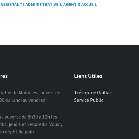
ASSISTANTE ADMINISTRATIVE & AGENT D’ACCUEIL
ires
Liens Utiles
iat de la Mairie est ouvert de
Trésorerie Gaillac
0 du lundi au vendredi.
Service Public
st ouverte de 8h30 à 12h les
dis, jeudis et vendredis. Vous y
un dépôt de pain.