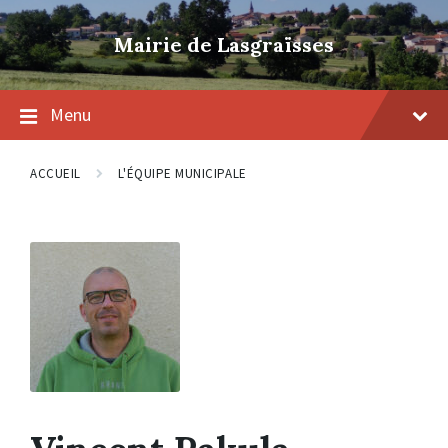
Skip
Skip
Skip
to
to
to
Mairie de Lasgraïsses
content
main
footer
navigation
Menu
ACCUEIL
L'ÉQUIPE MUNICIPALE