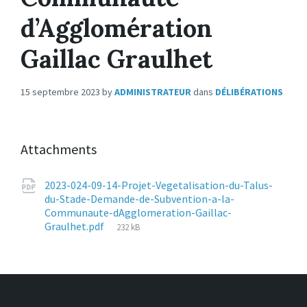
d’Agglomération
Gaillac Graulhet
15 septembre 2023
by
ADMINISTRATEUR
dans
DÉLIBÉRATIONS
Attachments
2023-024-09-14-Projet-Vegetalisation-du-Talus-
du-Stade-Demande-de-Subvention-a-la-
Communaute-dAgglomeration-Gaillac-
File
Graulhet.pdf
232 kB
size: