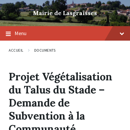
Skip
Skip
Skip
to
to
to
Mairie de Lasgraïsses
content
main
footer
navigation
Menu
ACCUEIL
DOCUMENTS
Projet Végétalisation
du Talus du Stade –
Demande de
Subvention à la
Communauté