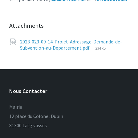
Attachments
2023-023-09-14-Projet-Adressage-Demande-de-
File
Subvention-au-Departement.pdf
234 kB
size:
Nous Contacter
Mairie
12 place du Colonel Dupin
81300 Lasgraïsses