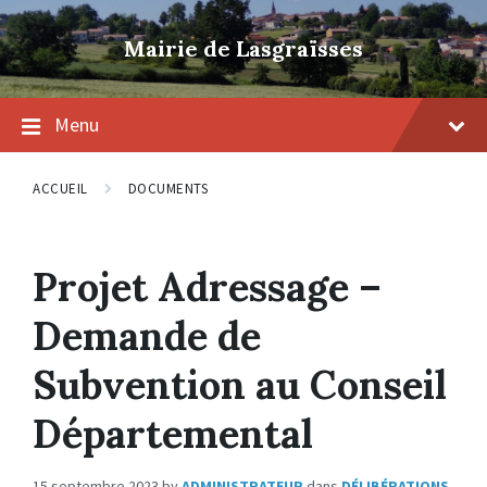
Skip
Skip
Skip
to
to
to
Mairie de Lasgraïsses
content
main
footer
navigation
Menu
ACCUEIL
DOCUMENTS
Projet Adressage –
Demande de
Subvention au Conseil
Départemental
15 septembre 2023
by
ADMINISTRATEUR
dans
DÉLIBÉRATIONS