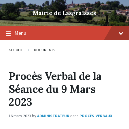
Skip
Skip
Skip
to
to
to
Mairie de Lasgraïsses
content
main
footer
navigation
Menu
ACCUEIL
DOCUMENTS
Procès Verbal de la
Séance du 9 Mars
2023
16 mars 2023
by
ADMINISTRATEUR
dans
PROCÈS-VERBAUX