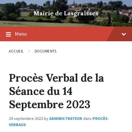
Skip
Skip
Skip
to
to
to
Mairie de Lasgraïsses
content
main
footer
navigation
Menu
ACCUEIL
DOCUMENTS
Procès Verbal de la
Séance du 14
Septembre 2023
29 septembre 2023
by
ADMINISTRATEUR
dans
PROCÈS-
VERBAUX