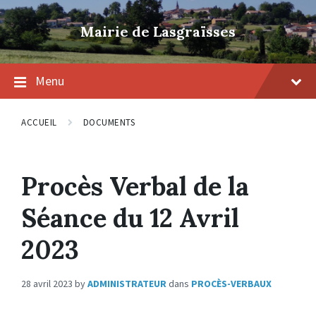
Skip
Skip
Skip
to
to
to
Mairie de Lasgraïsses
content
main
footer
navigation
Menu
ACCUEIL
DOCUMENTS
Procès Verbal de la
Séance du 12 Avril
2023
28 avril 2023
by
ADMINISTRATEUR
dans
PROCÈS-VERBAUX