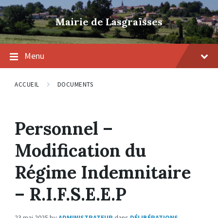
Skip
Skip
Skip
to
to
to
Mairie de Lasgraïsses
content
main
footer
navigation
Menu
ACCUEIL
DOCUMENTS
Personnel –
Modification du
Régime Indemnitaire
– R.I.F.S.E.E.P
23 mai 2025
by
ADMINISTRATEUR
dans
DÉLIBÉRATIONS