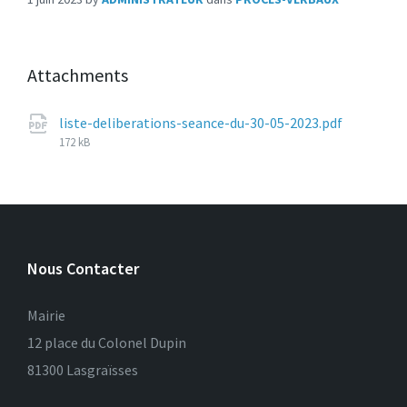
Attachments
File
liste-deliberations-seance-du-30-05-2023.pdf
size:
172 kB
Nous Contacter
Mairie
12 place du Colonel Dupin
81300 Lasgraïsses