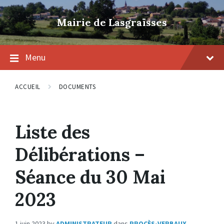
Skip
Skip
Skip
to
to
to
Mairie de Lasgraïsses
content
main
footer
navigation
Menu
ACCUEIL
DOCUMENTS
Liste des
Délibérations –
Séance du 30 Mai
2023
1 juin 2023
by
ADMINISTRATEUR
dans
PROCÈS-VERBAUX