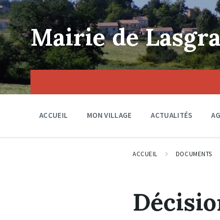
Skip
Skip
Skip
to
to
to
content
main
footer
Mairie de Lasgra
navigation
ACCUEIL
MON VILLAGE
ACTUALITÉS
A
ACCUEIL
DOCUMENTS
Décisio