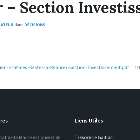
r – Section Investi
RATEUR
dans
DÉCISIONS
Fi
on-Etat-des-Restes-a-Realiser-Section-Investissement.pdf
19
si
ires
Liens Utiles
iat de la Mairie est ouvert de
Trésorerie Gaillac