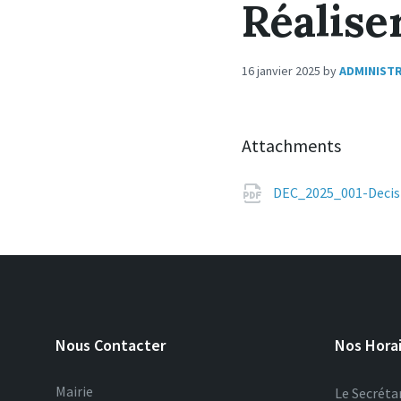
Réalise
16 janvier 2025
by
ADMINIST
Attachments
DEC_2025_001-Decisi
Nous Contacter
Nos Hora
Mairie
Le Secrétar