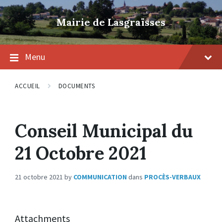
Skip
Skip
Skip
to
to
to
Mairie de Lasgraïsses
content
main
footer
navigation
Menu
ACCUEIL
DOCUMENTS
Conseil Municipal du
21 Octobre 2021
21 octobre 2021
by
COMMUNICATION
dans
PROCÈS-VERBAUX
Attachments