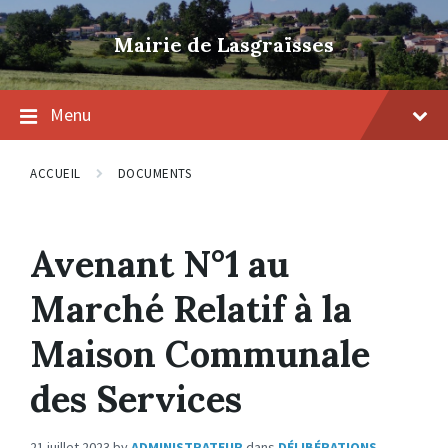
Skip
Skip
Skip
to
to
to
Mairie de Lasgraïsses
content
main
footer
navigation
Menu
ACCUEIL
DOCUMENTS
Avenant N°1 au
Marché Relatif à la
Maison Communale
des Services
21 juillet 2023
by
ADMINISTRATEUR
dans
DÉLIBÉRATIONS