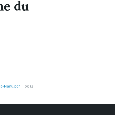
ne du
File
it-Manu.pdf
665 kB
size: