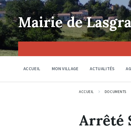
Skip
Skip
Skip
to
to
to
content
main
footer
Mairie de Lasgra
navigation
ACCUEIL
MON VILLAGE
ACTUALITÉS
A
ACCUEIL
DOCUMENTS
Arrêté