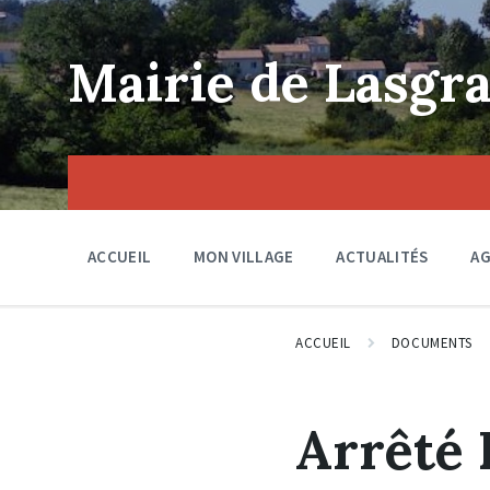
Skip
Skip
Skip
to
to
to
content
main
footer
Mairie de Lasgra
navigation
ACCUEIL
MON VILLAGE
ACTUALITÉS
A
ACCUEIL
DOCUMENTS
Arrêté 