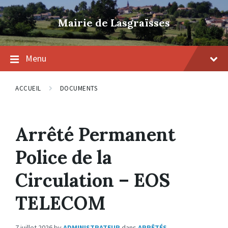
Skip
Skip
Skip
to
to
to
Mairie de Lasgraïsses
content
main
footer
navigation
Menu
ACCUEIL
DOCUMENTS
Arrêté Permanent
Police de la
Circulation – EOS
TELECOM
7 juillet 2026
by
ADMINISTRATEUR
dans
ARRÊTÉS