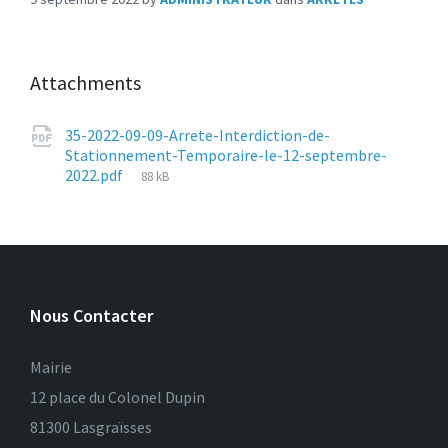
Attachments
35-2022-09-09-Arrete-Interdiction-de-
Stationnement-Temporaire-le-12-septembre-
File
2022.pdf
88 kB
size:
Nous Contacter
Mairie
12 place du Colonel Dupin
81300 Lasgraïsses