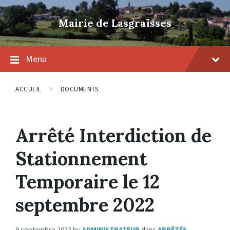
Skip
Skip
Skip
to
to
to
Mairie de Lasgraïsses
content
main
footer
navigation
Menu
ACCUEIL
DOCUMENTS
Arrêté Interdiction de
Stationnement
Temporaire le 12
septembre 2022
9 septembre 2022
by
ADMINISTRATEUR
dans
ARRÊTÉS