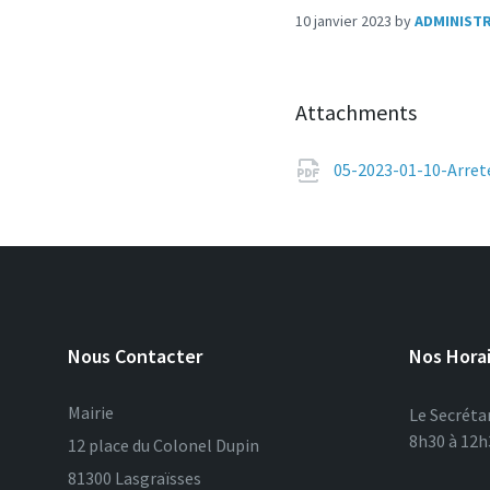
10 janvier 2023
by
ADMINIST
Attachments
05-2023-01-10-Arret
Nous Contacter
Nos Hora
Mairie
Le Secrétar
8h30 à 12h3
12 place du Colonel Dupin
81300 Lasgraïsses