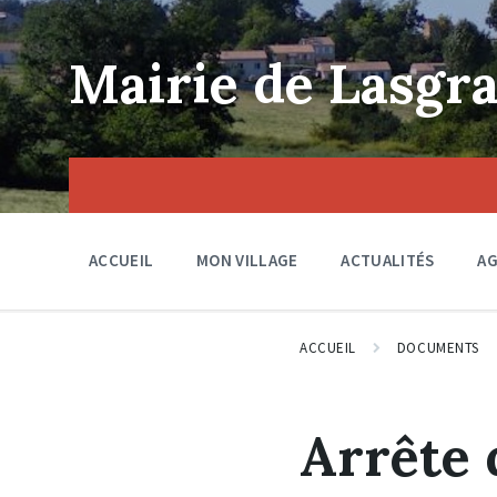
Skip
Skip
Skip
to
to
to
content
main
footer
Mairie de Lasgra
navigation
ACCUEIL
MON VILLAGE
ACTUALITÉS
A
ACCUEIL
DOCUMENTS
Arrête 