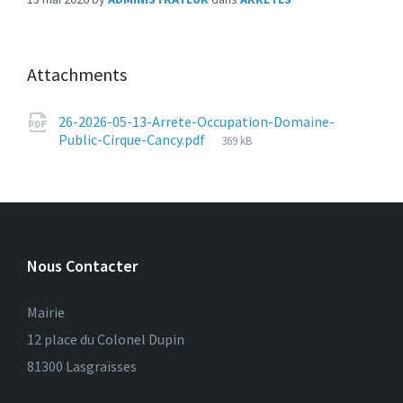
Attachments
26-2026-05-13-Arrete-Occupation-Domaine-
File
Public-Cirque-Cancy.pdf
369 kB
size:
Nous Contacter
Mairie
12 place du Colonel Dupin
81300 Lasgraïsses