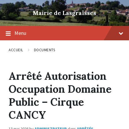
Skip
Skip
Skip
to
to
to
Mairie de Lasgraïsses
content
main
footer
navigation
Menu
ACCUEIL
DOCUMENTS
Arrêté Autorisation
Occupation Domaine
Public – Cirque
CANCY
13 mai 2026
by
ADMINISTRATEUR
dans
ARRÊTÉS