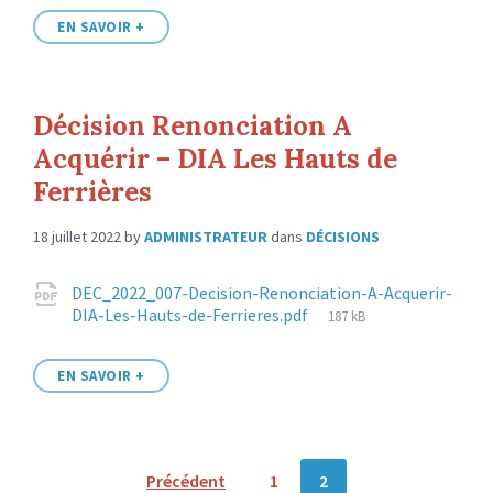
EN SAVOIR +
Décision Renonciation A
Acquérir – DIA Les Hauts de
Ferrières
18 juillet 2022
by
ADMINISTRATEUR
dans
DÉCISIONS
Attachments
DEC_2022_007-Decision-Renonciation-A-Acquerir-
File
DIA-Les-Hauts-de-Ferrieres.pdf
187 kB
size:
EN SAVOIR +
Pagination
Précédent
1
2