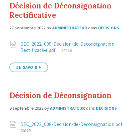
Décision de Déconsignation
Rectificative
27 septembre 2022
by
ADMINISTRATEUR
dans
DÉCISIONS
Attachments
DEC_2022_009-Decision-de-Deconsignation-
File
Rectificative.pdf
247 kB
size:
EN SAVOIR +
Décision de Déconsignation
9 septembre 2022
by
ADMINISTRATEUR
dans
DÉCISIONS
Attachments
File
DEC_2022_008-Decision-de-Deconsignation.pdf
size:
900 kB