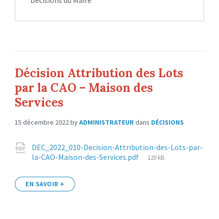
Décisions du Maire
Décision Attribution des Lots
par la CAO – Maison des
Services
15 décembre 2022
by
ADMINISTRATEUR
dans
DÉCISIONS
Attachments
DEC_2022_010-Decision-Attribution-des-Lots-par-
File
la-CAO-Maison-des-Services.pdf
120 kB
size:
EN SAVOIR +