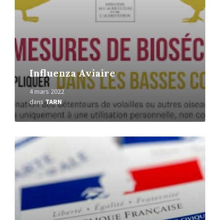
Influenza Aviaire
4 mars 2022
dans
TARN
En
savoir
+