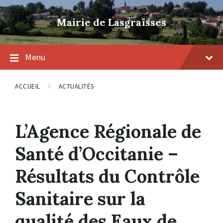
Skip
Skip
Skip
to
to
to
Mairie de Lasgraïsses
content
main
footer
navigation
Menu
ACCUEIL
ACTUALITÉS
L’Agence Régionale de
Santé d’Occitanie –
Résultats du Contrôle
Sanitaire sur la
qualité des Eaux de