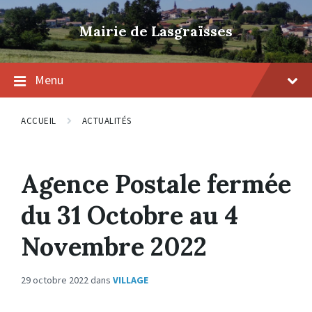
Skip
Skip
Skip
to
to
to
Mairie de Lasgraïsses
content
main
footer
navigation
Menu
ACCUEIL
ACTUALITÉS
Agence Postale fermée
du 31 Octobre au 4
Novembre 2022
29 octobre 2022
dans
VILLAGE