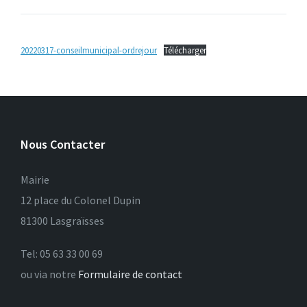
20220317-conseilmunicipal-ordrejour
Télécharger
Nous Contacter
Mairie
12 place du Colonel Dupin
81300 Lasgraïsses
Tel: 05 63 33 00 69
ou via notre
Formulaire de contact