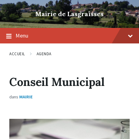
Skip
Skip
Skip
to
to
to
Mairie de Lasgraïsses
content
main
footer
navigation
Menu
ACCUEIL
AGENDA
Conseil Municipal
dans
MAIRIE