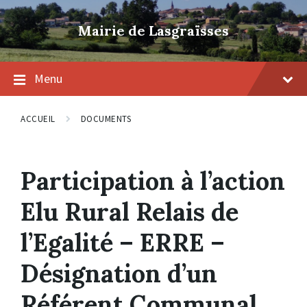
Skip
Skip
Skip
to
to
to
Mairie de Lasgraïsses
content
main
footer
navigation
Menu
ACCUEIL
DOCUMENTS
Participation à l’action
Elu Rural Relais de
l’Egalité – ERRE –
Désignation d’un
Référent Communal