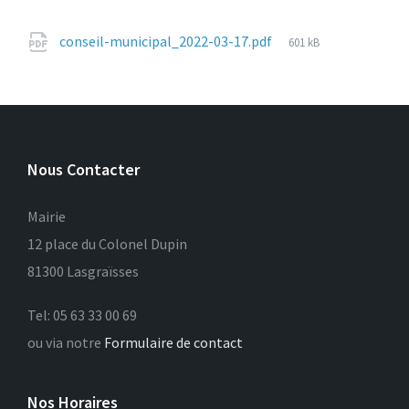
File
conseil-municipal_2022-03-17.pdf
601 kB
size:
Nous Contacter
Mairie
12 place du Colonel Dupin
81300 Lasgraïsses
Tel: 05 63 33 00 69
ou via notre
Formulaire de contact
Nos Horaires