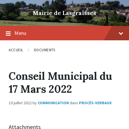
Skip
Skip
Skip
to
to
to
Mairie de Lasgraïsses
content
main
footer
navigation
Menu
ACCUEIL
DOCUMENTS
Conseil Municipal du
17 Mars 2022
10 juillet 2022
by
COMMUNICATION
dans
PROCÈS-VERBAUX
Attachments