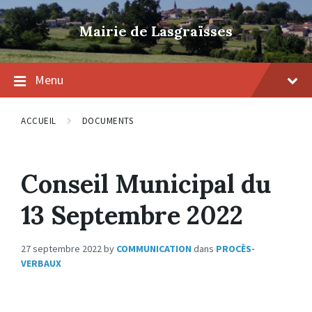
Skip
Skip
Skip
to
to
to
Mairie de Lasgraïsses
content
main
footer
navigation
Menu
ACCUEIL
DOCUMENTS
Conseil Municipal du
13 Septembre 2022
27 septembre 2022
by
COMMUNICATION
dans
PROCÈS-
VERBAUX