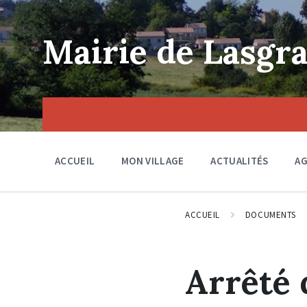
Skip
Skip
Skip
to
to
to
content
main
footer
Mairie de Lasgra
navigation
ACCUEIL
MON VILLAGE
ACTUALITÉS
A
ACCUEIL
DOCUMENTS
Arrêté 