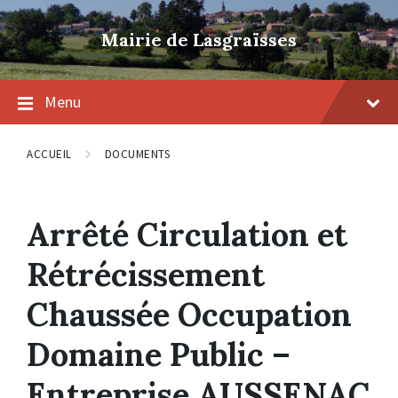
Skip
Skip
Skip
to
to
to
Mairie de Lasgraïsses
content
main
footer
navigation
Menu
ACCUEIL
DOCUMENTS
Arrêté Circulation et
Rétrécissement
Chaussée Occupation
Domaine Public –
Entreprise AUSSENAC