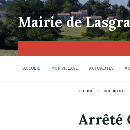
Skip
Skip
Skip
to
to
to
content
main
footer
Mairie de Lasgra
navigation
ACCUEIL
MON VILLAGE
ACTUALITÉS
A
ACCUEIL
DOCUMENTS
Arrêté 