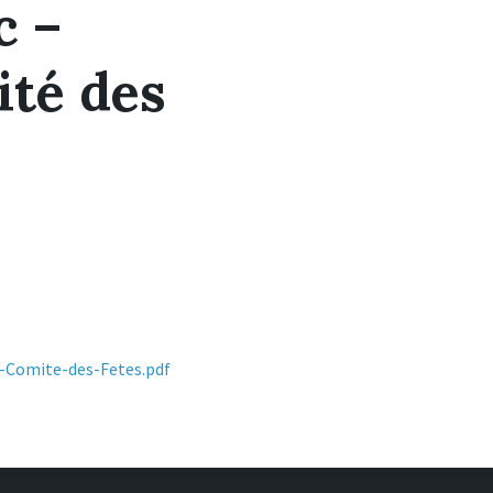
c –
ité des
File
e-Comite-des-Fetes.pdf
size: