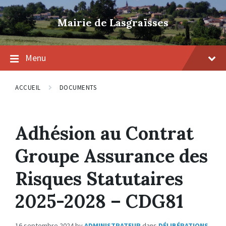
Skip
Skip
Skip
to
to
to
Mairie de Lasgraïsses
content
main
footer
navigation
Menu
ACCUEIL
DOCUMENTS
Adhésion au Contrat
Groupe Assurance des
Risques Statutaires
2025-2028 – CDG81
16 septembre 2024
by
ADMINISTRATEUR
dans
DÉLIBÉRATIONS