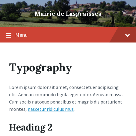
Skip
Skip
Skip
to
to
to
Mairie de Lasgraïsses
content
main
footer
navigation
Menu
Typography
Lorem ipsum dolor sit amet, consectetuer adipiscing
elit. Aenean commodo ligula eget dolor. Aenean massa.
Cum sociis natoque penatibus et magnis dis parturient
montes,
nascetur ridiculus mus
.
Heading 2