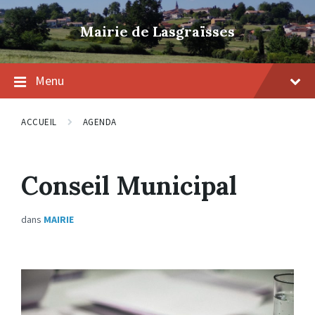
Skip
Skip
Skip
to
to
to
Mairie de Lasgraïsses
content
main
footer
navigation
Menu
ACCUEIL
AGENDA
Conseil Municipal
dans
MAIRIE