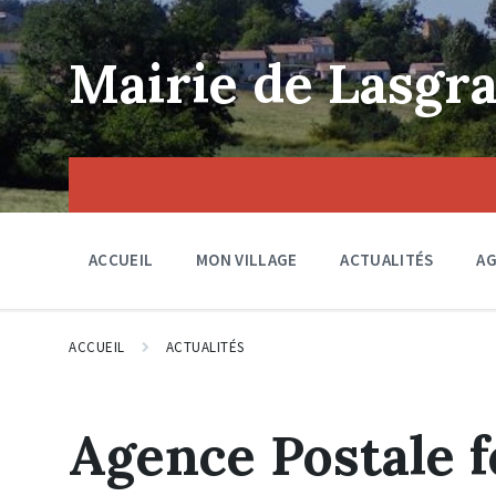
Skip
Skip
Skip
to
to
to
content
main
footer
Mairie de Lasgra
navigation
ACCUEIL
MON VILLAGE
ACTUALITÉS
A
ACCUEIL
ACTUALITÉS
Agence Postale 