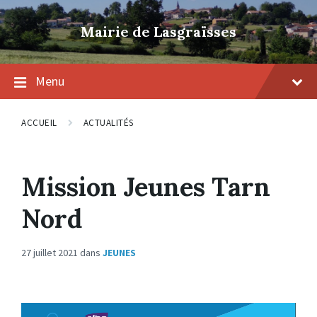
Skip
Skip
Skip
to
to
to
Mairie de Lasgraïsses
content
main
footer
navigation
Menu
ACCUEIL
ACTUALITÉS
Mission Jeunes Tarn
Nord
27 juillet 2021
dans
JEUNES